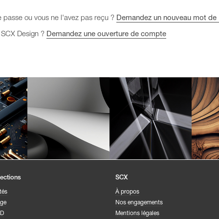
e passe ou vous ne l'avez pas reçu ?
Demandez un nouveau mot de
t SCX Design ?
Demandez une ouverture de compte
lections
SCX
tés
À propos
age
Nos engagements
CD
Mentions légales