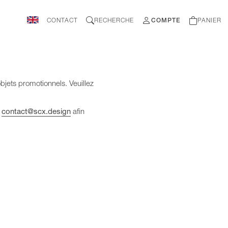
CONTACT
RECHERCHE
COMPTE
PANIER
bjets promotionnels. Veuillez
à
contact@scx.design
afin