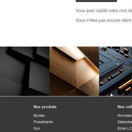
Vous avez oublié votre mot d
Vous n'êtes pas encore clien
Nos produits
Nos col
Bureau
Nouveau
Powerbanks
Déstock
Son
Écran L