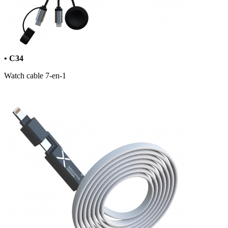
• C34
Watch cable 7-en-1