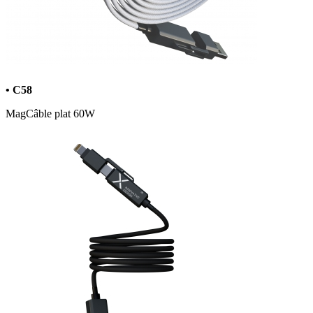
• C58
MagCâble plat 60W