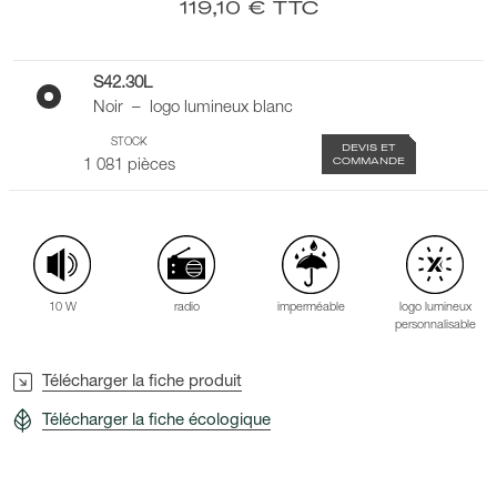
119,10 € TTC
S42.30L
Noir – logo lumineux blanc
STOCK
DEVIS ET
COMMANDE
1 081 pièces
10 W
radio
imperméable
logo lumineux
personnalisable
Télécharger la fiche produit
Télécharger la fiche écologique