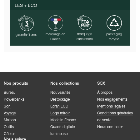
LES + ÉCO
marquage
marquage en
packaging
garantie 3 ans
sans encre
France
recyclé
Nos produits
Nos collections
SCX
Bureau
Nouveautés
À propos
Powerbanks
Déstockage
Nos engagements
Son
Écran LCD
Mentions légales
Voyage
Logo miroir
Conditions générales
Maison
Made in France
de vente
Outils
Quadri digitale
Nous contacter
Câbles
lumineuse
Nous suivre