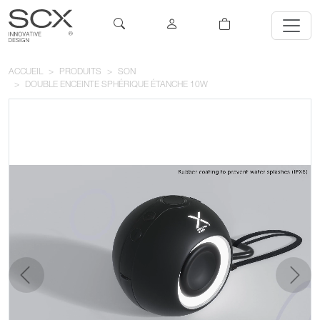
ACCUEIL
PRODUITS
SON
DOUBLE ENCEINTE SPHÉRIQUE ÉTANCHE 10W
précédent
suivan