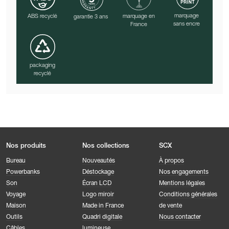
marquage
ABS recyclé
marquage en
garantie 3 ans
sans encre
France
packaging
recyclé
Nos produits
Nos collections
SCX
Bureau
Nouveautés
À propos
Powerbanks
Déstockage
Nos engagements
Son
Écran LCD
Mentions légales
Voyage
Logo miroir
Conditions générales
Maison
Made in France
de vente
Outils
Quadri digitale
Nous contacter
Câbles
lumineuse