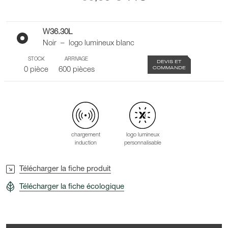
W36.30L
Noir – logo lumineux blanc
STOCK
ARRIVAGE
DEVIS ET
COMMANDE
0 pièce
600 pièces
chargement
logo lumineux
induction
personnalisable
Télécharger la fiche produit
Télécharger la fiche écologique