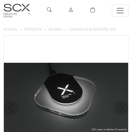
ACCUEIL
PRODUITS
BUREAU
CHARGEUR BI-MATIÈRE 15W
précédent
suivan