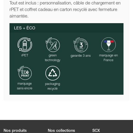
Tout est inclus : personnalisation, câble de chargement en
rPET et coffret cadeau en carton recyclé avec fermeture
aimantée.
LES + ÉCO
rPET
green
marquage en
garantie 3 ans
technology
France
marquage
packaging
sans encre
recyclé
Nos produits
Nos collections
SCX