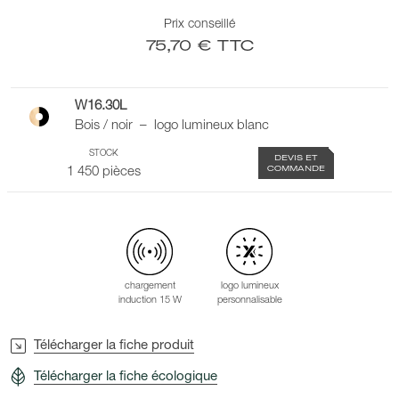
Prix conseillé
75,70 € TTC
W16.30L
Bois / noir – logo lumineux blanc
STOCK
DEVIS ET
COMMANDE
1 450 pièces
chargement
logo lumineux
induction 15 W
personnalisable
Télécharger la fiche produit
Télécharger la fiche écologique