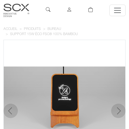
ACCUEIL
PRODUITS
BUREAU
SUPPORT 15W ÉCO FSC® 100% BAMBOU
précédent
suivan