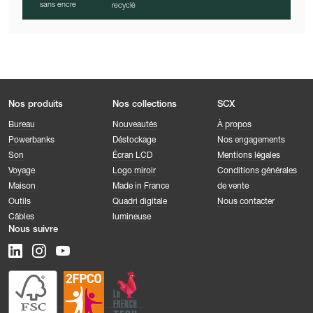
sans encre
recyclé
Nos produits
Nos collections
SCX
Bureau
Nouveautés
À propos
Powerbanks
Déstockage
Nos engagements
Son
Écran LCD
Mentions légales
Voyage
Logo miroir
Conditions générales
Maison
Made in France
de vente
Outils
Quadri digitale
Nous contacter
Câbles
lumineuse
Nous suivre