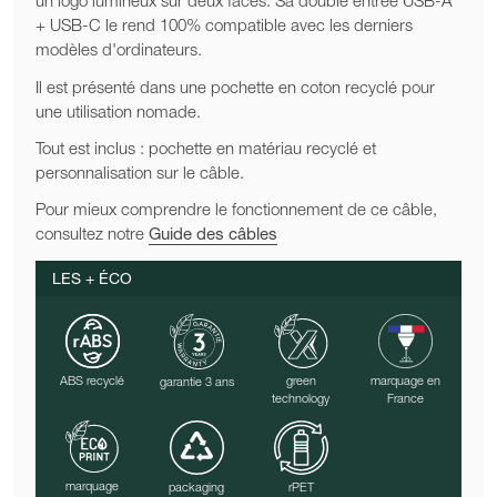
un logo lumineux sur deux faces. Sa double entrée USB-A
+ USB-C le rend 100% compatible avec les derniers
modèles d'ordinateurs.
Il est présenté dans une pochette en coton recyclé pour
une utilisation nomade.
Tout est inclus : pochette en matériau recyclé et
personnalisation sur le câble.
Pour mieux comprendre le fonctionnement de ce câble,
consultez notre
Guide des câbles
LES + ÉCO
ABS recyclé
green
marquage en
garantie 3 ans
technology
France
marquage
packaging
rPET