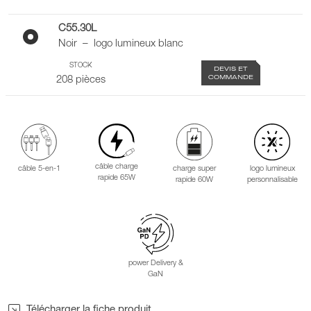
C55.30L
Noir – logo lumineux blanc
STOCK
DEVIS ET
COMMANDE
208 pièces
câble charge
câble 5-en-1
charge super
logo lumineux
rapide 65W
rapide 60W
personnalisable
power Delivery &
GaN
Télécharger la fiche produit