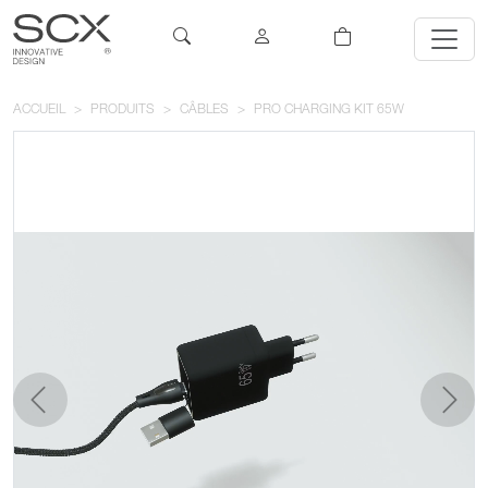
ACCUEIL
PRODUITS
CÂBLES
PRO CHARGING KIT 65W
précédent
suivan