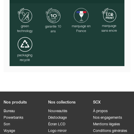
marquage
green
marquage en
garantie 10
sans encre
technology
France
ans
packaging
recyclé
Nos produits
Nos collections
SCX
Bureau
Nouveautés
À propos
Powerbanks
Déstockage
Nos engagements
Son
Écran LCD
Mentions légales
Voyage
Logo miroir
Conditions générales