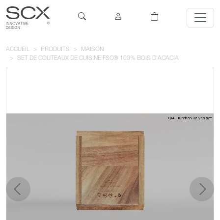
ACCUEIL
PRODUITS
MAISON
SET DE COUTEAUX DE CUISINE FSC® 100% BOIS D'ACACIA
précédent
suivan