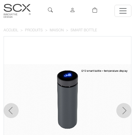
ACCUEIL
PRODUITS
MAISON
SMART BOTTLE
précédent
suivan