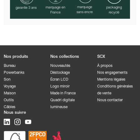
marquage
marquage en
packaging
garantie 3 ans
sans encre
France
recyclé
Nos produits
Nos collections
SCX
Bureau
Nouveautés
À propos
Powerbanks
Déstockage
Nos engagements
Son
Écran LCD
Mentions légales
Voyage
Logo miroir
Conditions générales
Maison
Made in France
de vente
Outils
Quadri digitale
Nous contacter
Câbles
lumineuse
Nous suivre