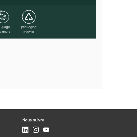
rquage
packaging
s encre
recyclé
Nous suivre