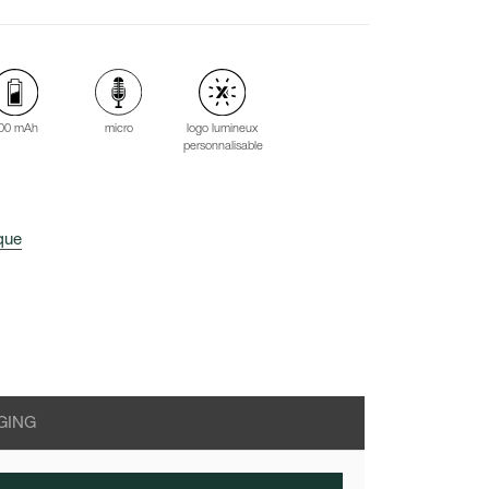
00 mAh
logo lumineux
micro
personnalisable
ique
GING