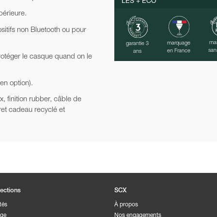
LES + ÉCO
périeure.
sitifs non Bluetooth ou pour
ma
marquage
garantie 3
san
en France
ans
protéger le casque quand on le
 en option).
x, finition rubber, câble de
ret cadeau recyclé et
lections
SCX
tés
À propos
age
Nos engagements