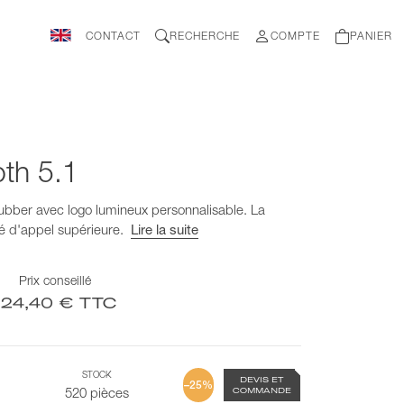
CONTACT
RECHERCHE
COMPTE
PANIER
th 5.1
ubber avec logo lumineux personnalisable. La
té d'appel supérieure.
Lire la suite
Prix conseillé
124,40 € TTC
STOCK
DEVIS ET
–25%
COMMANDE
520 pièces